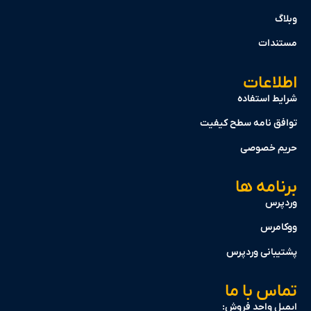
دات
اعات
 استفاده
 نامه سطح کیفیت
 خصوصی
مه ها
س
رس
انی وردپرس
 با ما
 واحد فروش: