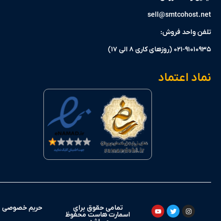
sell@smtcohos
واحد فروش:
وزهای کاری 8 الی 17)
 اعتماد
تمامی حقوق برای
حریم خصوصی
اسمارت هاست محفوظ