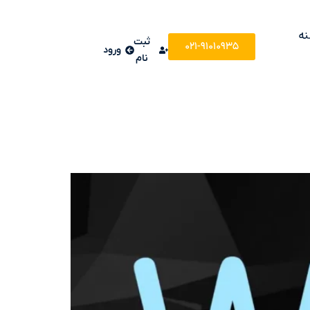
نه
ثبت
021-91010935
ورود
نام