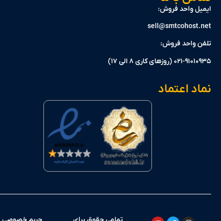
 واحد فروش:
sell@smtcohos
واحد فروش:
وزهای کاری 8 الی 17)
 اعتماد
تمامی حقوق برای
حریم خصوصی