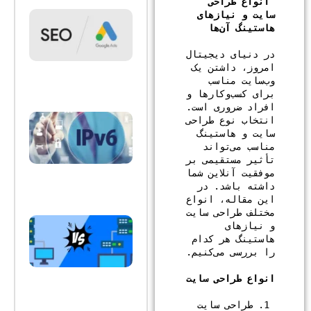
 انواع طراحی 
SSL و
سایت و نیازهای 
HTTPS:
هاستینگ آن‌ها

اهمیت
آن در
امنیت و
در دنیای دیجیتال 
رتبه‌بندی
امروز، داشتن یک 
وب‌سایت
وب‌سایت مناسب 
نوامبر 8,
2025
برای کسب‌وکارها و 
افراد ضروری است. 
IPv6:
انتخاب نوع طراحی 
تاثیر آن در
سایت و هاستینگ 
سرعت و
امنیت
مناسب می‌تواند 
وب‌سایت‌ها
تأثیر مستقیمی بر 
| آینده
موفقیت آنلاین شما 
اینترنت
نوامبر 8,
داشته باشد. در 
2025
این مقاله، انواع 
مختلف طراحی سایت 
مزایای
و نیازهای 
سرور
هاستینگ هر کدام 
مجازی
(VPS)
نسبت
به
هاست
انواع طراحی سایت

اشتراکی
|
 1. طراحی سایت 
انتخاب