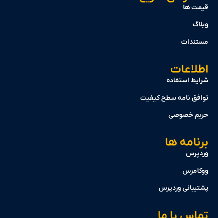
ها
دات
اعات
 استفاده
 نامه سطح کیفیت
 خصوصی
مه ها
س
رس
انی وردپرس
 با ما