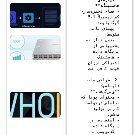
هوش
هاستینگ:**

مصنوعی
- فضای ذخیره‌سازی 
در
کم (معمولاً 1-5 
هاستینگ
نوامبر 8,
2025
- پهنای باند 
راهنمای
- بدون نیاز به 
جامع
VPS:
پشتیبانی از 
همه
آنچه باید
- هاستینگ 
درباره
سرورهای
اشتراکی ارزان 
مجازی
خصوصی
بدانید
ژانویه 7,
 2. طراحی سایت 
2025
Whois
- محتوای پویا که 
چیست؟
هرآنچه
براساس درخواست 
لازم
کاربر تولید 
است
درباره
هوایز
- استفاده از 
بدانید
ژانویه 7,
- کدنویسی با 
2025