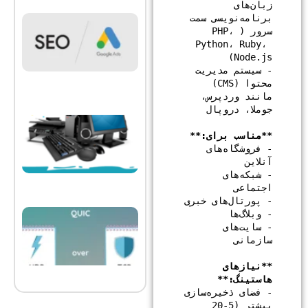
زبان‌های 
SSL و
برنامه‌نویسی سمت 
HTTPS:
سرور (PHP، 
اهمیت
Python، Ruby، 
آن در
امنیت و
رتبه‌بندی
- سیستم مدیریت 
وب‌سایت
محتوا (CMS) 
نوامبر 8,
2025
مانند وردپرس، 
هاست
ایمیل ابزار
**مناسب برای:**

ضروری برای
حرفه‌ای‌سازی
- فروشگاه‌های 
کسب و کار
شما
- شبکه‌های 
ژانویه 7,
2025
HTTP/3
و QUIC؛
- سایت‌های 
سرعت
آینده
اینترنت
نوامبر 8,
**نیازهای 
2025
هاستینگ:**

- فضای ذخیره‌سازی 
بیشتر (5-20 