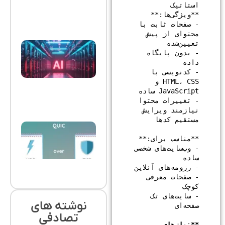
بهترین
هاست
نوامبر
- صفحات ثابت با 
8, 2025
محتوای از پیش 
هوش
مصنوعی
- بدون پایگاه 
در
مدیریت
سرورها |
- کدنویسی با 
بهینه‌سازی
HTML، CSS و 
و امنیت
سرور با AI
نوامبر 8,
- تغییرات محتوا 
2025
نیازمند ویرایش 
HTTP/3
و QUIC؛
سرعت
آینده
- وب‌سایت‌های شخصی 
اینترنت
نوامبر 8,
2025
- صفحات معرفی 
- سایت‌های تک 
نوشته های
تصادفی
**نیازهای 